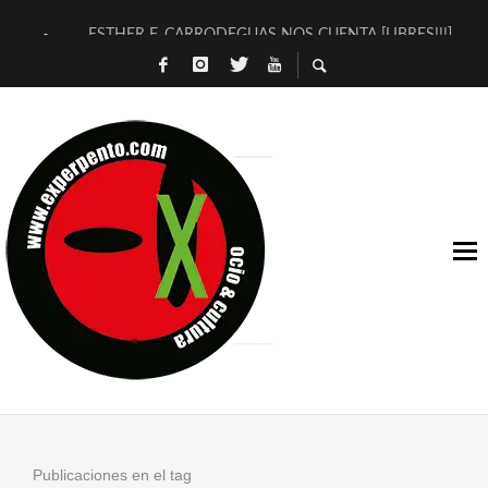
ESTHER F. CARRODEGUAS NOS CUENTA [LIBRES!!!]
[TERRA DE GUAPES] DE SANDRA MONFORT
[ELECTRA JONDA] DE JUAN GUERRERO ZAMORA
TIMBRE 4, LA ESCUELA DEL DIRECTOR TEATRAL CLAUDIO 
30 AÑOS (NO ES NADA) DE LA KATARSIS DEL TOMATAZO
MILITARES JUDÍAS EN #EXVITA
D’BALDOMEROS REINVENTAN [BITÁCORA 3.0] EN EXVITA
MARSHALL FLASH PRESENTA EN EXVITA [RELATIVA SENCILL
JOFRE BARDAGÍ EN EXVITA INTERPRETANDO A SERRAT
YORCH PRESENTA [CURSO DE ARMONÍA PERSECUTORIA] EN
Publicaciones en el tag