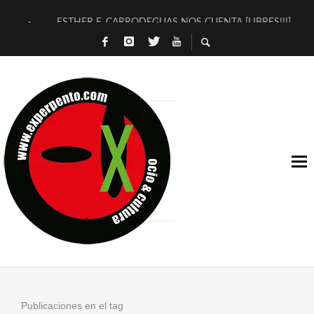
ESTHER F. CARRODEGUAS NOS CUENTA [LIBRES!!!]
[TERRA DE GUAPES] DE SANDRA MONFORT
[ELECTRA JONDA] DE JUAN GUERRERO ZAMORA
TIMBRE 4, LA ESCUELA DEL DIRECTOR TEATRAL CLAUDIO 
30 AÑOS (NO ES NADA) DE LA KATARSIS DEL TOMATAZO
MILITARES JUDÍAS EN #EXVITA
D’BALDOMEROS REINVENTAN [BITÁCORA 3.0] EN EXVITA
MARSHALL FLASH PRESENTA EN EXVITA [RELATIVA SENCILL
JOFRE BARDAGÍ EN EXVITA INTERPRETANDO A SERRAT
YORCH PRESENTA [CURSO DE ARMONÍA PERSECUTORIA] EN
Publicaciones en el tag