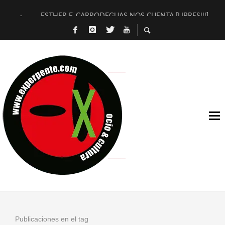
ESTHER F. CARRODEGUAS NOS CUENTA [LIBRES!!!]
[TERRA DE GUAPES] DE SANDRA MONFORT
[ELECTRA JONDA] DE JUAN GUERRERO ZAMORA
TIMBRE 4, LA ESCUELA DEL DIRECTOR TEATRAL CLAUDIO 
30 AÑOS (NO ES NADA) DE LA KATARSIS DEL TOMATAZO
MILITARES JUDÍAS EN #EXVITA
D’BALDOMEROS REINVENTAN [BITÁCORA 3.0] EN EXVITA
MARSHALL FLASH PRESENTA EN EXVITA [RELATIVA SENCILL
JOFRE BARDAGÍ EN EXVITA INTERPRETANDO A SERRAT
YORCH PRESENTA [CURSO DE ARMONÍA PERSECUTORIA] EN
Publicaciones en el tag