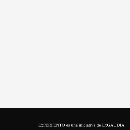
ExPERPENTO es una iniciativa de
ExGAUDIA
.