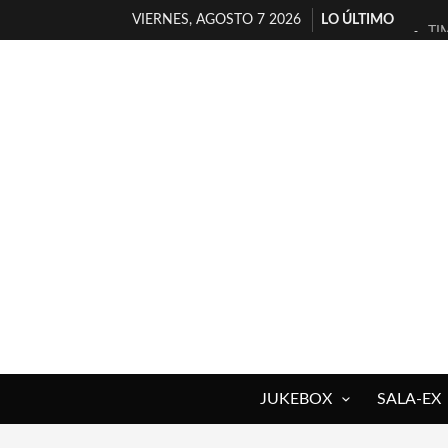
VIERNES, AGOSTO 7 2026
LO ÚLTIMO
TI
30
MI
D’
MA
JO
YO
MA
«N
[A
JUKEBOX
SALA-EX