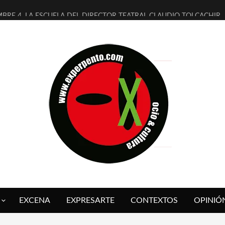
MBRE 4, LA ESCUELA DEL DIRECTOR TEATRAL CLAUDIO TOLCACHIR
 AÑOS (NO ES NADA) DE LA KATARSIS DEL TOMATAZO
LITARES JUDÍAS EN #EXVITA
BALDOMEROS REINVENTAN [BITÁCORA 3.0] EN EXVITA
RSHALL FLASH PRESENTA EN EXVITA [RELATIVA SENCILLEZ]
FRE BARDAGÍ EN EXVITA INTERPRETANDO A SERRAT
RCH PRESENTA [CURSO DE ARMONÍA PERSECUTORIA] EN EXVITA
GALÍ SARE NOS EXPLICA [DESCASADA]
O TENGO PUTOS SUEÑOS»
 FUEGO] DE ESTEL DÍAZ
EXCENA
EXPRESARTE
CONTEXTOS
OPINIÓ