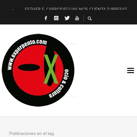
ESTHER F. CARRODEGUAS NOS CUENTA [LIBRES!!!]
[TERRA DE GUAPES] DE SANDRA MONFORT
[ELECTRA JONDA] DE JUAN GUERRERO ZAMORA
TIMBRE 4, LA ESCUELA DEL DIRECTOR TEATRAL CLAUDIO 
30 AÑOS (NO ES NADA) DE LA KATARSIS DEL TOMATAZO
MILITARES JUDÍAS EN #EXVITA
D’BALDOMEROS REINVENTAN [BITÁCORA 3.0] EN EXVITA
MARSHALL FLASH PRESENTA EN EXVITA [RELATIVA SENCILL
JOFRE BARDAGÍ EN EXVITA INTERPRETANDO A SERRAT
YORCH PRESENTA [CURSO DE ARMONÍA PERSECUTORIA] EN
Publicaciones en el tag