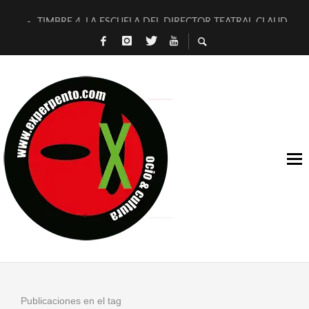
TIMBRE 4, LA ESCUELA DEL DIRECTOR TEATRAL CLAUDIO 
30 AÑOS (NO ES NADA) DE LA KATARSIS DEL TOMATAZO
MILITARES JUDÍAS EN #EXVITA
D’BALDOMEROS REINVENTAN [BITÁCORA 3.0] EN EXVITA
MARSHALL FLASH PRESENTA EN EXVITA [RELATIVA SENCILL
JOFRE BARDAGÍ EN EXVITA INTERPRETANDO A SERRAT
YORCH PRESENTA [CURSO DE ARMONÍA PERSECUTORIA] EN
MAGALÍ SARE NOS EXPLICA [DESCASADA]
«NO TENGO PUTOS SUEÑOS»
[A FUEGO] DE ESTEL DÍAZ
Publicaciones en el tag