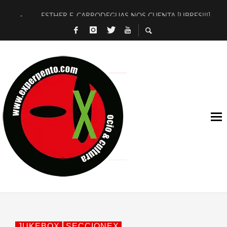
ESTHER F. CARRODEGUAS NOS CUENTA [LIBRES!!!]
[TERRA DE GUAPES] DE SANDRA MONFORT
[ELECTRA JONDA] DE JUAN GUERRERO ZAMORA
TIMBRE 4, LA ESCUELA DEL DIRECTOR TEATRAL CLAUDIO 
30 AÑOS (NO ES NADA) DE LA KATARSIS DEL TOMATAZO
MILITARES JUDÍAS EN #EXVITA
D’BALDOMEROS REINVENTAN [BITÁCORA 3.0] EN EXVITA
MARSHALL FLASH PRESENTA EN EXVITA [RELATIVA SENCILL
JOFRE BARDAGÍ EN EXVITA INTERPRETANDO A SERRAT
YORCH PRESENTA [CURSO DE ARMONÍA PERSECUTORIA] EN
JUKEBOX
SECCIONEX