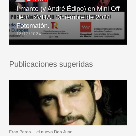
Irmante (y André Édipo) en Mini Off
de #ExVITA. Diciembre de 2024.
Fotomatón.
18/12/2024
Publicaciones sugeridas
Fran Perea… el nuevo Don Juan