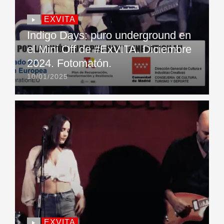
EXVITA
Indigo Days: puro underground en
el Mini Off de #ExVITA. Diciembre
2024. Fotomatón.
10/01/2025
EXVITA