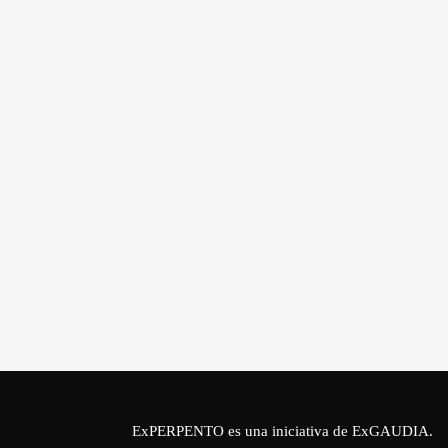
ExPERPENTO es una iniciativa de
ExGAUDIA
.