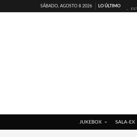
SÁBADO, AGOSTO 8 2026
LO ÚLTIMO
ES
[T
[E
TI
30
MI
D’
MA
JO
YO
JUKEBOX
SALA-EX