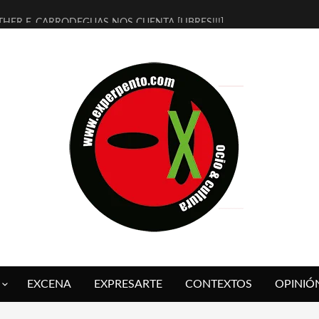
THER F. CARRODEGUAS NOS CUENTA [LIBRES!!!]
ERRA DE GUAPES] DE SANDRA MONFORT
LECTRA JONDA] DE JUAN GUERRERO ZAMORA
MBRE 4, LA ESCUELA DEL DIRECTOR TEATRAL CLAUDIO TOLCACHIR
 AÑOS (NO ES NADA) DE LA KATARSIS DEL TOMATAZO
LITARES JUDÍAS EN #EXVITA
BALDOMEROS REINVENTAN [BITÁCORA 3.0] EN EXVITA
RSHALL FLASH PRESENTA EN EXVITA [RELATIVA SENCILLEZ]
FRE BARDAGÍ EN EXVITA INTERPRETANDO A SERRAT
RCH PRESENTA [CURSO DE ARMONÍA PERSECUTORIA] EN EXVITA
EXCENA
EXPRESARTE
CONTEXTOS
OPINIÓ