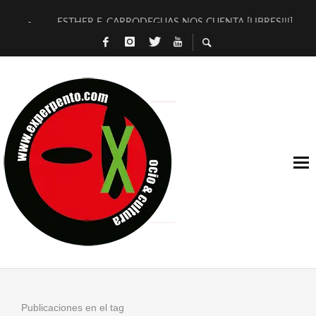
ESTHER F. CARRODEGUAS NOS CUENTA [LIBRES!!!]
[TERRA DE GUAPES] DE SANDRA MONFORT
[ELECTRA JONDA] DE JUAN GUERRERO ZAMORA
TIMBRE 4, LA ESCUELA DEL DIRECTOR TEATRAL CLAUDIO 
30 AÑOS (NO ES NADA) DE LA KATARSIS DEL TOMATAZO
MILITARES JUDÍAS EN #EXVITA
D’BALDOMEROS REINVENTAN [BITÁCORA 3.0] EN EXVITA
MARSHALL FLASH PRESENTA EN EXVITA [RELATIVA SENCILL
JOFRE BARDAGÍ EN EXVITA INTERPRETANDO A SERRAT
YORCH PRESENTA [CURSO DE ARMONÍA PERSECUTORIA] EN
Publicaciones en el tag