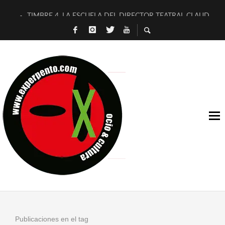
TIMBRE 4, LA ESCUELA DEL DIRECTOR TEATRAL CLAUDIO 
30 AÑOS (NO ES NADA) DE LA KATARSIS DEL TOMATAZO
MILITARES JUDÍAS EN #EXVITA
D’BALDOMEROS REINVENTAN [BITÁCORA 3.0] EN EXVITA
MARSHALL FLASH PRESENTA EN EXVITA [RELATIVA SENCILL
JOFRE BARDAGÍ EN EXVITA INTERPRETANDO A SERRAT
YORCH PRESENTA [CURSO DE ARMONÍA PERSECUTORIA] EN
MAGALÍ SARE NOS EXPLICA [DESCASADA]
«NO TENGO PUTOS SUEÑOS»
[A FUEGO] DE ESTEL DÍAZ
Publicaciones en el tag