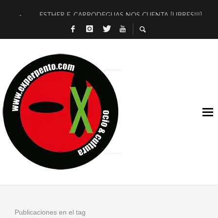
ESTHER F. CARRODEGUAS NOS CUENTA [LIBRES!!!]
[TERRA DE GUAPES] DE SANDRA MONFORT
[ELECTRA JONDA] DE JUAN GUERRERO ZAMORA
TIMBRE 4, LA ESCUELA DEL DIRECTOR TEATRAL CLAUDIO 
30 AÑOS (NO ES NADA) DE LA KATARSIS DEL TOMATAZO
MILITARES JUDÍAS EN #EXVITA
D’BALDOMEROS REINVENTAN [BITÁCORA 3.0] EN EXVITA
MARSHALL FLASH PRESENTA EN EXVITA [RELATIVA SENCILL
JOFRE BARDAGÍ EN EXVITA INTERPRETANDO A SERRAT
YORCH PRESENTA [CURSO DE ARMONÍA PERSECUTORIA] EN
Publicaciones en el tag