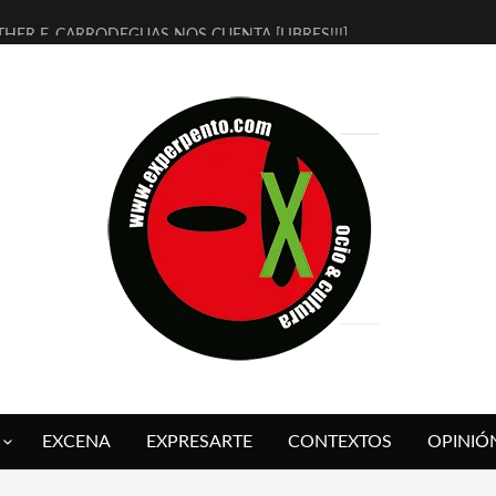
THER F. CARRODEGUAS NOS CUENTA [LIBRES!!!]
ERRA DE GUAPES] DE SANDRA MONFORT
LECTRA JONDA] DE JUAN GUERRERO ZAMORA
MBRE 4, LA ESCUELA DEL DIRECTOR TEATRAL CLAUDIO TOLCACHIR
 AÑOS (NO ES NADA) DE LA KATARSIS DEL TOMATAZO
LITARES JUDÍAS EN #EXVITA
BALDOMEROS REINVENTAN [BITÁCORA 3.0] EN EXVITA
RSHALL FLASH PRESENTA EN EXVITA [RELATIVA SENCILLEZ]
FRE BARDAGÍ EN EXVITA INTERPRETANDO A SERRAT
RCH PRESENTA [CURSO DE ARMONÍA PERSECUTORIA] EN EXVITA
EXCENA
EXPRESARTE
CONTEXTOS
OPINIÓ