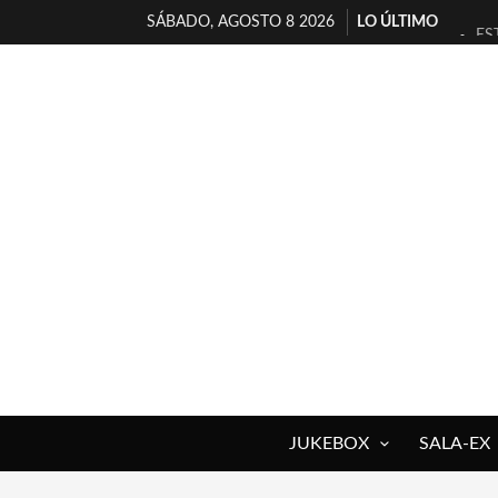
SÁBADO, AGOSTO 8 2026
LO ÚLTIMO
ES
[T
[E
TI
30
MI
D’
MA
JO
YO
JUKEBOX
SALA-EX