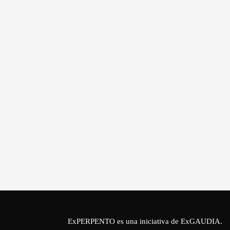
ExPERPENTO es una iniciativa de
ExGAUDIA
.