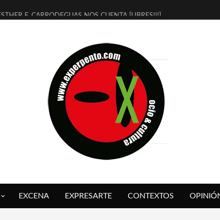
ESTHER F. CARRODEGUAS NOS CUENTA [LIBRES!!!]
[TERRA DE GUAPES] DE SANDRA MONFORT
[ELECTRA JONDA] DE JUAN GUERRERO ZAMORA
TIMBRE 4, LA ESCUELA DEL DIRECTOR TEATRAL CLAUDIO TOLCACHI
30 AÑOS (NO ES NADA) DE LA KATARSIS DEL TOMATAZO
MILITARES JUDÍAS EN #EXVITA
D’BALDOMEROS REINVENTAN [BITÁCORA 3.0] EN EXVITA
MARSHALL FLASH PRESENTA EN EXVITA [RELATIVA SENCILLEZ]
JOFRE BARDAGÍ EN EXVITA INTERPRETANDO A SERRAT
YORCH PRESENTA [CURSO DE ARMONÍA PERSECUTORIA] EN EXVITA
EXCENA
EXPRESARTE
CONTEXTOS
OPINIÓ