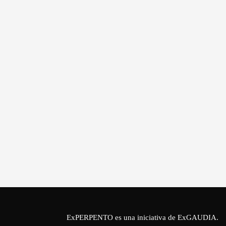
ExPERPENTO es una iniciativa de
ExGAUDIA
.