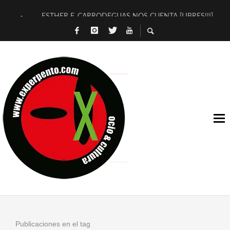
ESTHER F. CARRODEGUAS NOS CUENTA [LIBRES!!!]
[TERRA DE GUAPES] DE SANDRA MONFORT
[ELECTRA JONDA] DE JUAN GUERRERO ZAMORA
TIMBRE 4, LA ESCUELA DEL DIRECTOR TEATRAL CLAUDIO 
30 AÑOS (NO ES NADA) DE LA KATARSIS DEL TOMATAZO
MILITARES JUDÍAS EN #EXVITA
D’BALDOMEROS REINVENTAN [BITÁCORA 3.0] EN EXVITA
MARSHALL FLASH PRESENTA EN EXVITA [RELATIVA SENCILL
JOFRE BARDAGÍ EN EXVITA INTERPRETANDO A SERRAT
YORCH PRESENTA [CURSO DE ARMONÍA PERSECUTORIA] EN
Publicaciones en el tag