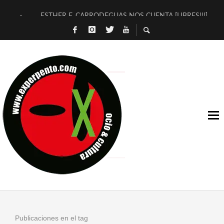
ESTHER F. CARRODEGUAS NOS CUENTA [LIBRES!!!]
[TERRA DE GUAPES] DE SANDRA MONFORT
[ELECTRA JONDA] DE JUAN GUERRERO ZAMORA
TIMBRE 4, LA ESCUELA DEL DIRECTOR TEATRAL CLAUDIO 
30 AÑOS (NO ES NADA) DE LA KATARSIS DEL TOMATAZO
MILITARES JUDÍAS EN #EXVITA
D’BALDOMEROS REINVENTAN [BITÁCORA 3.0] EN EXVITA
MARSHALL FLASH PRESENTA EN EXVITA [RELATIVA SENCILL
JOFRE BARDAGÍ EN EXVITA INTERPRETANDO A SERRAT
YORCH PRESENTA [CURSO DE ARMONÍA PERSECUTORIA] EN
Publicaciones en el tag