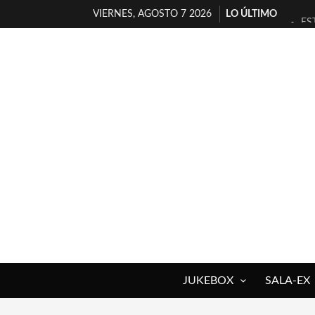
VIERNES, AGOSTO 7 2026
LO ÚLTIMO
ES
[T
[E
TI
30
MI
D’
MA
JO
YO
JUKEBOX
SALA-EX