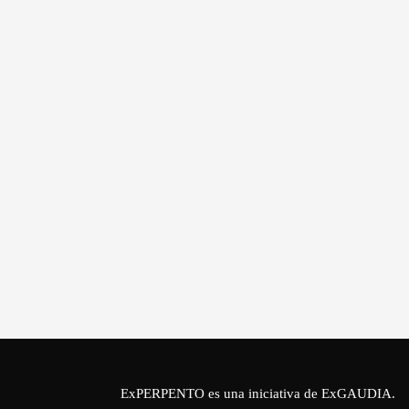
ExPERPENTO es una iniciativa de
ExGAUDIA
.