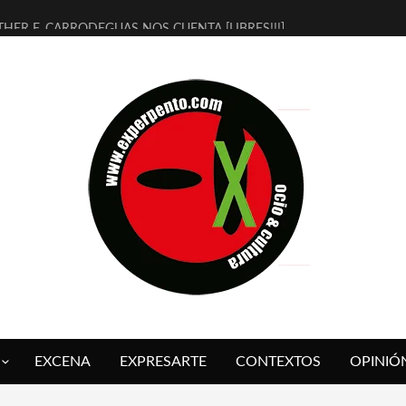
THER F. CARRODEGUAS NOS CUENTA [LIBRES!!!]
ERRA DE GUAPES] DE SANDRA MONFORT
LECTRA JONDA] DE JUAN GUERRERO ZAMORA
MBRE 4, LA ESCUELA DEL DIRECTOR TEATRAL CLAUDIO TOLCACHIR
 AÑOS (NO ES NADA) DE LA KATARSIS DEL TOMATAZO
LITARES JUDÍAS EN #EXVITA
BALDOMEROS REINVENTAN [BITÁCORA 3.0] EN EXVITA
RSHALL FLASH PRESENTA EN EXVITA [RELATIVA SENCILLEZ]
FRE BARDAGÍ EN EXVITA INTERPRETANDO A SERRAT
RCH PRESENTA [CURSO DE ARMONÍA PERSECUTORIA] EN EXVITA
EXCENA
EXPRESARTE
CONTEXTOS
OPINIÓ