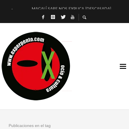
MAGALÍ SARE NOS EXPLICA [DESCASADA]
«NO TENGO PUTOS SUEÑOS»
[A FUEGO] DE ESTEL DÍAZ
[LA BOLA NEGRA] DE JAVIER CALVO Y JAVIER AMBROSSI
OSLO OVNIES LLEGAN CORRIENDO A ARANDA (SONORAMA
FÉLIX CALVO NOS PRESENTA [LAS PALMERAS] (NOVELA DE
[EL SER QUERIDO] DE RODRIGO SOROGOYEN
ENTREVISTA A IVÁN HUMANES POR [EL LIBRO ROJO]
ARRABAL, ARRABAL, ARRABAL, ARRABEAUX
DEL ASOMBRO CASUAL A LA MIRADA PURA: [SOBRE ARTE I
Publicaciones en el tag