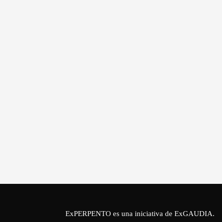
ExPERPENTO es una iniciativa de
ExGAUDIA
.