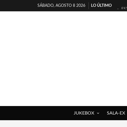
SÁBADO, AGOSTO 8 2026
LO ÚLTIMO
ES
[T
[E
TI
30
MI
D’
MA
JO
YO
JUKEBOX
SALA-EX