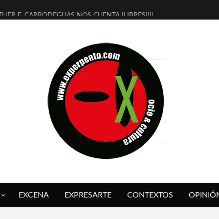
THER F. CARRODEGUAS NOS CUENTA [LIBRES!!!]
ERRA DE GUAPES] DE SANDRA MONFORT
LECTRA JONDA] DE JUAN GUERRERO ZAMORA
MBRE 4, LA ESCUELA DEL DIRECTOR TEATRAL CLAUDIO TOLCACHIR
 AÑOS (NO ES NADA) DE LA KATARSIS DEL TOMATAZO
LITARES JUDÍAS EN #EXVITA
BALDOMEROS REINVENTAN [BITÁCORA 3.0] EN EXVITA
RSHALL FLASH PRESENTA EN EXVITA [RELATIVA SENCILLEZ]
FRE BARDAGÍ EN EXVITA INTERPRETANDO A SERRAT
RCH PRESENTA [CURSO DE ARMONÍA PERSECUTORIA] EN EXVITA
EXCENA
EXPRESARTE
CONTEXTOS
OPINIÓ