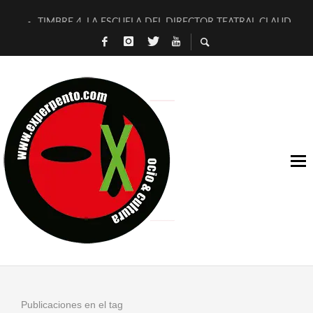
TIMBRE 4, LA ESCUELA DEL DIRECTOR TEATRAL CLAUDIO 
30 AÑOS (NO ES NADA) DE LA KATARSIS DEL TOMATAZO
MILITARES JUDÍAS EN #EXVITA
D’BALDOMEROS REINVENTAN [BITÁCORA 3.0] EN EXVITA
MARSHALL FLASH PRESENTA EN EXVITA [RELATIVA SENCILL
JOFRE BARDAGÍ EN EXVITA INTERPRETANDO A SERRAT
YORCH PRESENTA [CURSO DE ARMONÍA PERSECUTORIA] EN
MAGALÍ SARE NOS EXPLICA [DESCASADA]
«NO TENGO PUTOS SUEÑOS»
[A FUEGO] DE ESTEL DÍAZ
Publicaciones en el tag