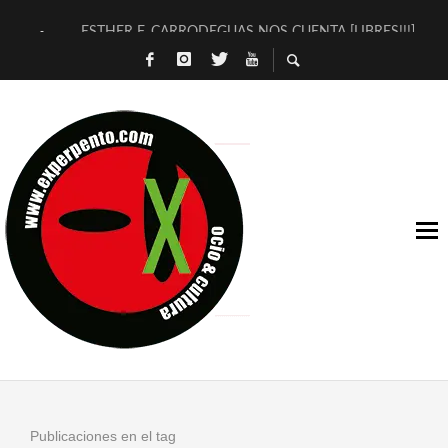
ESTHER F. CARRODEGUAS NOS CUENTA [LIBRES!!!]
[TERRA DE GUAPES] DE SANDRA MONFORT
[ELECTRA JONDA] DE JUAN GUERRERO ZAMORA
TIMBRE 4, LA ESCUELA DEL DIRECTOR TEATRAL CLAUDIO 
30 AÑOS (NO ES NADA) DE LA KATARSIS DEL TOMATAZO
MILITARES JUDÍAS EN #EXVITA
D’BALDOMEROS REINVENTAN [BITÁCORA 3.0] EN EXVITA
MARSHALL FLASH PRESENTA EN EXVITA [RELATIVA SENCILL
JOFRE BARDAGÍ EN EXVITA INTERPRETANDO A SERRAT
YORCH PRESENTA [CURSO DE ARMONÍA PERSECUTORIA] EN
Publicaciones en el tag