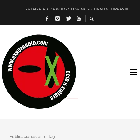
ESTHER F. CARRODEGUAS NOS CUENTA [LIBRES!!!]
[TERRA DE GUAPES] DE SANDRA MONFORT
[ELECTRA JONDA] DE JUAN GUERRERO ZAMORA
TIMBRE 4, LA ESCUELA DEL DIRECTOR TEATRAL CLAUDIO 
30 AÑOS (NO ES NADA) DE LA KATARSIS DEL TOMATAZO
MILITARES JUDÍAS EN #EXVITA
D’BALDOMEROS REINVENTAN [BITÁCORA 3.0] EN EXVITA
MARSHALL FLASH PRESENTA EN EXVITA [RELATIVA SENCILL
JOFRE BARDAGÍ EN EXVITA INTERPRETANDO A SERRAT
YORCH PRESENTA [CURSO DE ARMONÍA PERSECUTORIA] EN
Publicaciones en el tag