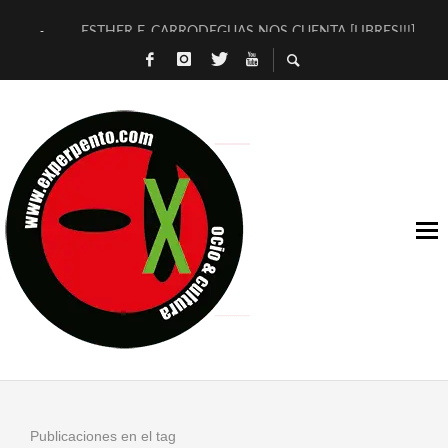
ESTHER F. CARRODEGUAS NOS CUENTA [LIBRES!!!]
[TERRA DE GUAPES] DE SANDRA MONFORT
[ELECTRA JONDA] DE JUAN GUERRERO ZAMORA
TIMBRE 4, LA ESCUELA DEL DIRECTOR TEATRAL CLAUDIO 
30 AÑOS (NO ES NADA) DE LA KATARSIS DEL TOMATAZO
MILITARES JUDÍAS EN #EXVITA
D’BALDOMEROS REINVENTAN [BITÁCORA 3.0] EN EXVITA
MARSHALL FLASH PRESENTA EN EXVITA [RELATIVA SENCILL
JOFRE BARDAGÍ EN EXVITA INTERPRETANDO A SERRAT
YORCH PRESENTA [CURSO DE ARMONÍA PERSECUTORIA] EN
Publicaciones en el tag