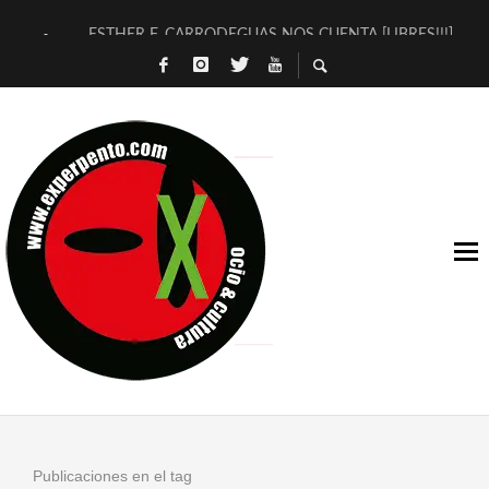
ESTHER F. CARRODEGUAS NOS CUENTA [LIBRES!!!]
[TERRA DE GUAPES] DE SANDRA MONFORT
[ELECTRA JONDA] DE JUAN GUERRERO ZAMORA
TIMBRE 4, LA ESCUELA DEL DIRECTOR TEATRAL CLAUDIO 
30 AÑOS (NO ES NADA) DE LA KATARSIS DEL TOMATAZO
MILITARES JUDÍAS EN #EXVITA
D’BALDOMEROS REINVENTAN [BITÁCORA 3.0] EN EXVITA
MARSHALL FLASH PRESENTA EN EXVITA [RELATIVA SENCILL
JOFRE BARDAGÍ EN EXVITA INTERPRETANDO A SERRAT
YORCH PRESENTA [CURSO DE ARMONÍA PERSECUTORIA] EN
Publicaciones en el tag