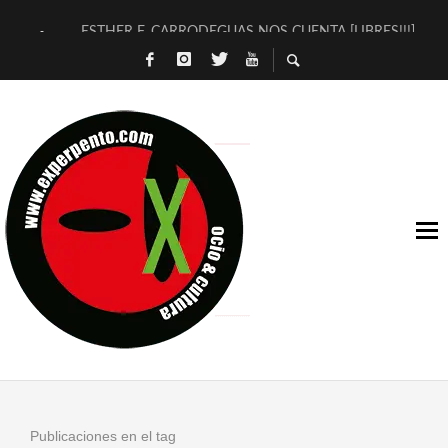
ESTHER F. CARRODEGUAS NOS CUENTA [LIBRES!!!]
[TERRA DE GUAPES] DE SANDRA MONFORT
[ELECTRA JONDA] DE JUAN GUERRERO ZAMORA
TIMBRE 4, LA ESCUELA DEL DIRECTOR TEATRAL CLAUDIO 
30 AÑOS (NO ES NADA) DE LA KATARSIS DEL TOMATAZO
MILITARES JUDÍAS EN #EXVITA
D’BALDOMEROS REINVENTAN [BITÁCORA 3.0] EN EXVITA
MARSHALL FLASH PRESENTA EN EXVITA [RELATIVA SENCILL
JOFRE BARDAGÍ EN EXVITA INTERPRETANDO A SERRAT
YORCH PRESENTA [CURSO DE ARMONÍA PERSECUTORIA] EN
Publicaciones en el tag