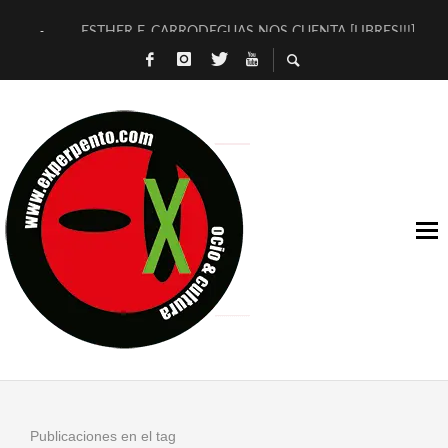
ESTHER F. CARRODEGUAS NOS CUENTA [LIBRES!!!]
[TERRA DE GUAPES] DE SANDRA MONFORT
[ELECTRA JONDA] DE JUAN GUERRERO ZAMORA
TIMBRE 4, LA ESCUELA DEL DIRECTOR TEATRAL CLAUDIO 
30 AÑOS (NO ES NADA) DE LA KATARSIS DEL TOMATAZO
MILITARES JUDÍAS EN #EXVITA
D’BALDOMEROS REINVENTAN [BITÁCORA 3.0] EN EXVITA
MARSHALL FLASH PRESENTA EN EXVITA [RELATIVA SENCILL
JOFRE BARDAGÍ EN EXVITA INTERPRETANDO A SERRAT
YORCH PRESENTA [CURSO DE ARMONÍA PERSECUTORIA] EN
Publicaciones en el tag