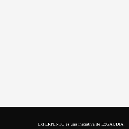
ExPERPENTO es una iniciativa de
ExGAUDIA
.