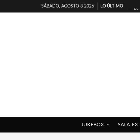
SÁBADO, AGOSTO 8 2026
LO ÚLTIMO
ES
[T
[E
TI
30
MI
D’
MA
JO
YO
JUKEBOX
SALA-EX