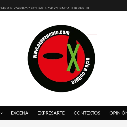
THER F. CARRODEGUAS NOS CUENTA [LIBRES!!!]
ERRA DE GUAPES] DE SANDRA MONFORT
LECTRA JONDA] DE JUAN GUERRERO ZAMORA
MBRE 4, LA ESCUELA DEL DIRECTOR TEATRAL CLAUDIO TOLCACHIR
 AÑOS (NO ES NADA) DE LA KATARSIS DEL TOMATAZO
LITARES JUDÍAS EN #EXVITA
BALDOMEROS REINVENTAN [BITÁCORA 3.0] EN EXVITA
RSHALL FLASH PRESENTA EN EXVITA [RELATIVA SENCILLEZ]
FRE BARDAGÍ EN EXVITA INTERPRETANDO A SERRAT
RCH PRESENTA [CURSO DE ARMONÍA PERSECUTORIA] EN EXVITA
EXCENA
EXPRESARTE
CONTEXTOS
OPINIÓ