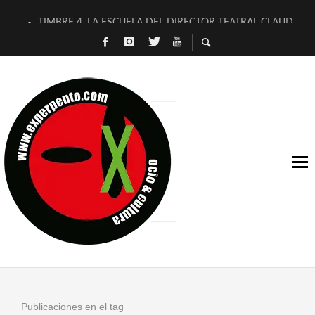
TIMBRE 4, LA ESCUELA DEL DIRECTOR TEATRAL CLAUDIO 
30 AÑOS (NO ES NADA) DE LA KATARSIS DEL TOMATAZO
MILITARES JUDÍAS EN #EXVITA
D’BALDOMEROS REINVENTAN [BITÁCORA 3.0] EN EXVITA
MARSHALL FLASH PRESENTA EN EXVITA [RELATIVA SENCILL
JOFRE BARDAGÍ EN EXVITA INTERPRETANDO A SERRAT
YORCH PRESENTA [CURSO DE ARMONÍA PERSECUTORIA] EN
MAGALÍ SARE NOS EXPLICA [DESCASADA]
«NO TENGO PUTOS SUEÑOS»
[A FUEGO] DE ESTEL DÍAZ
Publicaciones en el tag