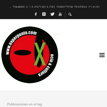
TIMBRE 4, LA ESCUELA DEL DIRECTOR TEATRAL CLAUDIO 
30 AÑOS (NO ES NADA) DE LA KATARSIS DEL TOMATAZO
MILITARES JUDÍAS EN #EXVITA
D’BALDOMEROS REINVENTAN [BITÁCORA 3.0] EN EXVITA
MARSHALL FLASH PRESENTA EN EXVITA [RELATIVA SENCILL
JOFRE BARDAGÍ EN EXVITA INTERPRETANDO A SERRAT
YORCH PRESENTA [CURSO DE ARMONÍA PERSECUTORIA] EN
MAGALÍ SARE NOS EXPLICA [DESCASADA]
«NO TENGO PUTOS SUEÑOS»
[A FUEGO] DE ESTEL DÍAZ
Publicaciones en el tag