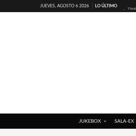
JUEVES, AGOSTO 6 2026
LO ÚLTIMO
TIM
30 
MIL
D’B
MAR
JOF
YOR
MAG
«NO
[A 
JUKEBOX
SALA-EX