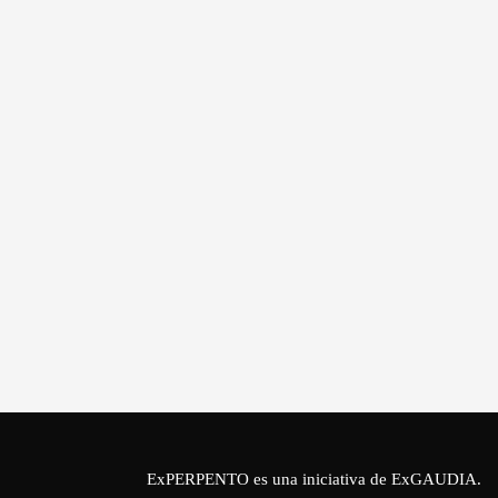
ExPERPENTO es una iniciativa de
ExGAUDIA
.