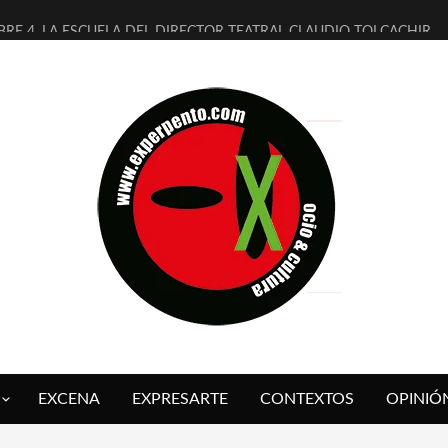
BRE 4, LA ESCUELA DEL DIRECTOR TEATRAL CLAUDIO TOLCACHIR
AÑOS (NO ES NADA) DE LA KATARSIS DEL TOMATAZO
ITARES JUDÍAS EN #EXVITA
ALDOMEROS REINVENTAN [BITÁCORA 3.0] EN EXVITA
SHALL FLASH PRESENTA EN EXVITA [RELATIVA SENCILLEZ]
RE BARDAGÍ EN EXVITA INTERPRETANDO A SERRAT
CH PRESENTA [CURSO DE ARMONÍA PERSECUTORIA] EN EXVITA
ALÍ SARE NOS EXPLICA [DESCASADA]
 TENGO PUTOS SUEÑOS»
FUEGO] DE ESTEL DÍAZ
EXCENA
EXPRESARTE
CONTEXTOS
OPINIÓ