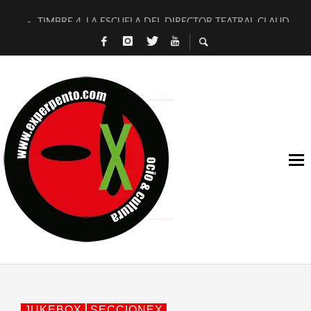
TIMBRE 4, LA ESCUELA DEL DIRECTOR TEATRAL CLAUDIO 
30 AÑOS (NO ES NADA) DE LA KATARSIS DEL TOMATAZO
MILITARES JUDÍAS EN #EXVITA
D’BALDOMEROS REINVENTAN [BITÁCORA 3.0] EN EXVITA
MARSHALL FLASH PRESENTA EN EXVITA [RELATIVA SENCILL
JOFRE BARDAGÍ EN EXVITA INTERPRETANDO A SERRAT
YORCH PRESENTA [CURSO DE ARMONÍA PERSECUTORIA] EN
MAGALÍ SARE NOS EXPLICA [DESCASADA]
«NO TENGO PUTOS SUEÑOS»
[A FUEGO] DE ESTEL DÍAZ
JUKEBOX
SECCIONEX