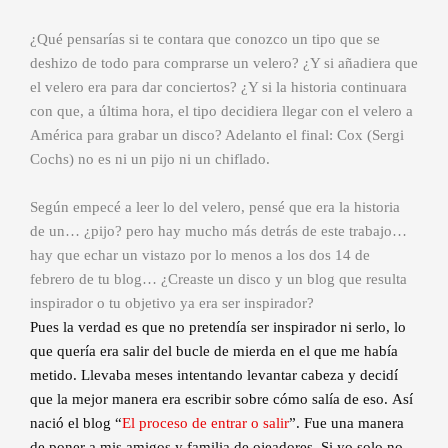
¿Qué pensarías si te contara que conozco un tipo que se
deshizo de todo para comprarse un velero? ¿Y si añadiera que
el velero era para dar conciertos? ¿Y si la historia continuara
con que, a última hora, el tipo decidiera llegar con el velero a
América para grabar un disco? Adelanto el final: Cox (Sergi
Cochs) no es ni un pijo ni un chiflado.
Según empecé a leer lo del velero, pensé que era la historia
de un… ¿pijo? pero hay mucho más detrás de este trabajo…
hay que echar un vistazo por lo menos a los dos 14 de
febrero de tu blog… ¿Creaste un disco y un blog que resulta
inspirador o tu objetivo ya era ser inspirador?
Pues la verdad es que no pretendía ser inspirador ni serlo, lo
que quería era salir del bucle de mierda en el que me había
metido. Llevaba meses intentando levantar cabeza y decidí
que la mejor manera era escribir sobre cómo salía de eso. Así
nació el blog “
El proceso de entrar o salir
”. Fue una manera
de poner a mis amigos y familia de ojeadores. Si yo solo no