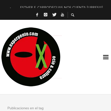
ESTHER F. CARRODEGUAS NOS CUENTA [LIBRES!!!]
[TERRA DE GUAPES] DE SANDRA MONFORT
[ELECTRA JONDA] DE JUAN GUERRERO ZAMORA
TIMBRE 4, LA ESCUELA DEL DIRECTOR TEATRAL CLAUDIO 
30 AÑOS (NO ES NADA) DE LA KATARSIS DEL TOMATAZO
MILITARES JUDÍAS EN #EXVITA
D’BALDOMEROS REINVENTAN [BITÁCORA 3.0] EN EXVITA
MARSHALL FLASH PRESENTA EN EXVITA [RELATIVA SENCILL
JOFRE BARDAGÍ EN EXVITA INTERPRETANDO A SERRAT
YORCH PRESENTA [CURSO DE ARMONÍA PERSECUTORIA] EN
Publicaciones en el tag