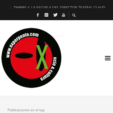
TIMBRE 4, LA ESCUELA DEL DIRECTOR TEATRAL CLAUDIO 
30 AÑOS (NO ES NADA) DE LA KATARSIS DEL TOMATAZO
MILITARES JUDÍAS EN #EXVITA
D’BALDOMEROS REINVENTAN [BITÁCORA 3.0] EN EXVITA
MARSHALL FLASH PRESENTA EN EXVITA [RELATIVA SENCILL
JOFRE BARDAGÍ EN EXVITA INTERPRETANDO A SERRAT
YORCH PRESENTA [CURSO DE ARMONÍA PERSECUTORIA] EN
MAGALÍ SARE NOS EXPLICA [DESCASADA]
«NO TENGO PUTOS SUEÑOS»
[A FUEGO] DE ESTEL DÍAZ
Publicaciones en el tag