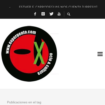
ESTHER F. CARRODEGUAS NOS CUENTA [LIBRES!!!]
[TERRA DE GUAPES] DE SANDRA MONFORT
[ELECTRA JONDA] DE JUAN GUERRERO ZAMORA
TIMBRE 4, LA ESCUELA DEL DIRECTOR TEATRAL CLAUDIO 
30 AÑOS (NO ES NADA) DE LA KATARSIS DEL TOMATAZO
MILITARES JUDÍAS EN #EXVITA
D’BALDOMEROS REINVENTAN [BITÁCORA 3.0] EN EXVITA
MARSHALL FLASH PRESENTA EN EXVITA [RELATIVA SENCILL
JOFRE BARDAGÍ EN EXVITA INTERPRETANDO A SERRAT
YORCH PRESENTA [CURSO DE ARMONÍA PERSECUTORIA] EN
Publicaciones en el tag