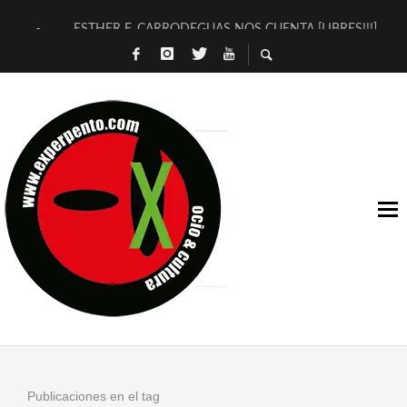
ESTHER F. CARRODEGUAS NOS CUENTA [LIBRES!!!]
[TERRA DE GUAPES] DE SANDRA MONFORT
[ELECTRA JONDA] DE JUAN GUERRERO ZAMORA
TIMBRE 4, LA ESCUELA DEL DIRECTOR TEATRAL CLAUDIO 
30 AÑOS (NO ES NADA) DE LA KATARSIS DEL TOMATAZO
MILITARES JUDÍAS EN #EXVITA
D’BALDOMEROS REINVENTAN [BITÁCORA 3.0] EN EXVITA
MARSHALL FLASH PRESENTA EN EXVITA [RELATIVA SENCILL
JOFRE BARDAGÍ EN EXVITA INTERPRETANDO A SERRAT
YORCH PRESENTA [CURSO DE ARMONÍA PERSECUTORIA] EN
Publicaciones en el tag