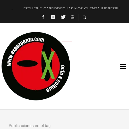
ESTHER F. CARRODEGUAS NOS CUENTA [LIBRES!!!]
[TERRA DE GUAPES] DE SANDRA MONFORT
[ELECTRA JONDA] DE JUAN GUERRERO ZAMORA
TIMBRE 4, LA ESCUELA DEL DIRECTOR TEATRAL CLAUDIO 
30 AÑOS (NO ES NADA) DE LA KATARSIS DEL TOMATAZO
MILITARES JUDÍAS EN #EXVITA
D’BALDOMEROS REINVENTAN [BITÁCORA 3.0] EN EXVITA
MARSHALL FLASH PRESENTA EN EXVITA [RELATIVA SENCILL
JOFRE BARDAGÍ EN EXVITA INTERPRETANDO A SERRAT
YORCH PRESENTA [CURSO DE ARMONÍA PERSECUTORIA] EN
Publicaciones en el tag