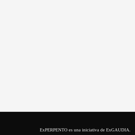
ExPERPENTO es una iniciativa de
ExGAUDIA
.