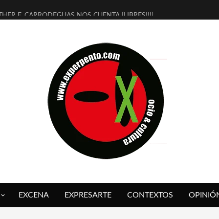
THER F. CARRODEGUAS NOS CUENTA [LIBRES!!!]
ERRA DE GUAPES] DE SANDRA MONFORT
LECTRA JONDA] DE JUAN GUERRERO ZAMORA
MBRE 4, LA ESCUELA DEL DIRECTOR TEATRAL CLAUDIO TOLCACHIR
 AÑOS (NO ES NADA) DE LA KATARSIS DEL TOMATAZO
LITARES JUDÍAS EN #EXVITA
BALDOMEROS REINVENTAN [BITÁCORA 3.0] EN EXVITA
RSHALL FLASH PRESENTA EN EXVITA [RELATIVA SENCILLEZ]
FRE BARDAGÍ EN EXVITA INTERPRETANDO A SERRAT
RCH PRESENTA [CURSO DE ARMONÍA PERSECUTORIA] EN EXVITA
EXCENA
EXPRESARTE
CONTEXTOS
OPINIÓ