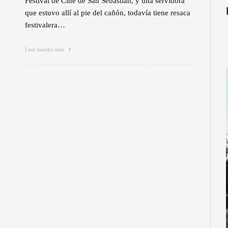
Festival de Cine de San Sebastián, y una servidora
que estuvo allí al pie del cañón, todavía tiene resaca
festivalera…
Leer mucho más