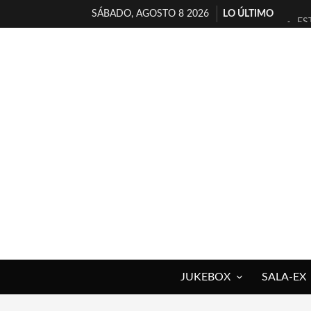
SÁBADO, AGOSTO 8 2026
LO ÚLTIMO
ES
[T
[E
TI
30
MI
D’
MA
JO
YO
JUKEBOX
SALA-EX