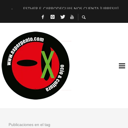
ESTHER F. CARRODEGUAS NOS CUENTA [LIBRES!!!]
[TERRA DE GUAPES] DE SANDRA MONFORT
[ELECTRA JONDA] DE JUAN GUERRERO ZAMORA
TIMBRE 4, LA ESCUELA DEL DIRECTOR TEATRAL CLAUDIO 
30 AÑOS (NO ES NADA) DE LA KATARSIS DEL TOMATAZO
MILITARES JUDÍAS EN #EXVITA
D’BALDOMEROS REINVENTAN [BITÁCORA 3.0] EN EXVITA
MARSHALL FLASH PRESENTA EN EXVITA [RELATIVA SENCILL
JOFRE BARDAGÍ EN EXVITA INTERPRETANDO A SERRAT
YORCH PRESENTA [CURSO DE ARMONÍA PERSECUTORIA] EN
Publicaciones en el tag