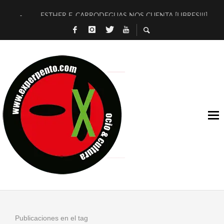
ESTHER F. CARRODEGUAS NOS CUENTA [LIBRES!!!]
[TERRA DE GUAPES] DE SANDRA MONFORT
[ELECTRA JONDA] DE JUAN GUERRERO ZAMORA
TIMBRE 4, LA ESCUELA DEL DIRECTOR TEATRAL CLAUDIO 
30 AÑOS (NO ES NADA) DE LA KATARSIS DEL TOMATAZO
MILITARES JUDÍAS EN #EXVITA
D’BALDOMEROS REINVENTAN [BITÁCORA 3.0] EN EXVITA
MARSHALL FLASH PRESENTA EN EXVITA [RELATIVA SENCILL
JOFRE BARDAGÍ EN EXVITA INTERPRETANDO A SERRAT
YORCH PRESENTA [CURSO DE ARMONÍA PERSECUTORIA] EN
Publicaciones en el tag