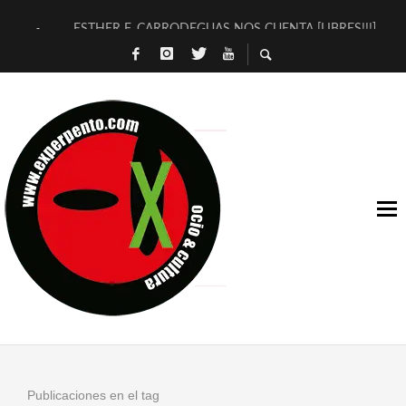
ESTHER F. CARRODEGUAS NOS CUENTA [LIBRES!!!]
[TERRA DE GUAPES] DE SANDRA MONFORT
[ELECTRA JONDA] DE JUAN GUERRERO ZAMORA
TIMBRE 4, LA ESCUELA DEL DIRECTOR TEATRAL CLAUDIO 
30 AÑOS (NO ES NADA) DE LA KATARSIS DEL TOMATAZO
MILITARES JUDÍAS EN #EXVITA
D’BALDOMEROS REINVENTAN [BITÁCORA 3.0] EN EXVITA
MARSHALL FLASH PRESENTA EN EXVITA [RELATIVA SENCILL
JOFRE BARDAGÍ EN EXVITA INTERPRETANDO A SERRAT
YORCH PRESENTA [CURSO DE ARMONÍA PERSECUTORIA] EN
Publicaciones en el tag