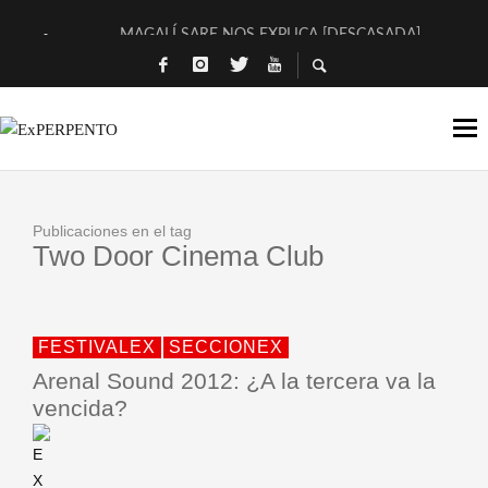
MAGALÍ SARE NOS EXPLICA [DESCASADA]
«NO TENGO PUTOS SUEÑOS»
[A FUEGO] DE ESTEL DÍAZ
[LA BOLA NEGRA] DE JAVIER CALVO Y JAVIER AMBROSSI
OSLO OVNIES LLEGAN CORRIENDO A ARANDA (SONORAMA
Publicaciones en el tag
FÉLIX CALVO NOS PRESENTA [LAS PALMERAS] (NOVELA DE
Two Door Cinema Club
[EL SER QUERIDO] DE RODRIGO SOROGOYEN
ENTREVISTA A IVÁN HUMANES POR [EL LIBRO ROJO]
FESTIVALEX
SECCIONEX
ARRABAL, ARRABAL, ARRABAL, ARRABEAUX
Arenal Sound 2012: ¿A la tercera va la
DEL ASOMBRO CASUAL A LA MIRADA PURA: [SOBRE ARTE I
vencida?