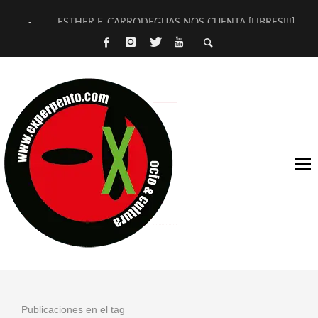
ESTHER F. CARRODEGUAS NOS CUENTA [LIBRES!!!]
[TERRA DE GUAPES] DE SANDRA MONFORT
[ELECTRA JONDA] DE JUAN GUERRERO ZAMORA
TIMBRE 4, LA ESCUELA DEL DIRECTOR TEATRAL CLAUDIO 
30 AÑOS (NO ES NADA) DE LA KATARSIS DEL TOMATAZO
MILITARES JUDÍAS EN #EXVITA
D’BALDOMEROS REINVENTAN [BITÁCORA 3.0] EN EXVITA
MARSHALL FLASH PRESENTA EN EXVITA [RELATIVA SENCILL
JOFRE BARDAGÍ EN EXVITA INTERPRETANDO A SERRAT
YORCH PRESENTA [CURSO DE ARMONÍA PERSECUTORIA] EN
Publicaciones en el tag