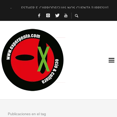
ESTHER F. CARRODEGUAS NOS CUENTA [LIBRES!!!]
[TERRA DE GUAPES] DE SANDRA MONFORT
[ELECTRA JONDA] DE JUAN GUERRERO ZAMORA
TIMBRE 4, LA ESCUELA DEL DIRECTOR TEATRAL CLAUDIO 
30 AÑOS (NO ES NADA) DE LA KATARSIS DEL TOMATAZO
MILITARES JUDÍAS EN #EXVITA
D’BALDOMEROS REINVENTAN [BITÁCORA 3.0] EN EXVITA
MARSHALL FLASH PRESENTA EN EXVITA [RELATIVA SENCILL
JOFRE BARDAGÍ EN EXVITA INTERPRETANDO A SERRAT
YORCH PRESENTA [CURSO DE ARMONÍA PERSECUTORIA] EN
Publicaciones en el tag