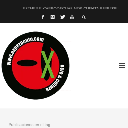
ESTHER F. CARRODEGUAS NOS CUENTA [LIBRES!!!]
[TERRA DE GUAPES] DE SANDRA MONFORT
[ELECTRA JONDA] DE JUAN GUERRERO ZAMORA
TIMBRE 4, LA ESCUELA DEL DIRECTOR TEATRAL CLAUDIO 
30 AÑOS (NO ES NADA) DE LA KATARSIS DEL TOMATAZO
MILITARES JUDÍAS EN #EXVITA
D’BALDOMEROS REINVENTAN [BITÁCORA 3.0] EN EXVITA
MARSHALL FLASH PRESENTA EN EXVITA [RELATIVA SENCILL
JOFRE BARDAGÍ EN EXVITA INTERPRETANDO A SERRAT
YORCH PRESENTA [CURSO DE ARMONÍA PERSECUTORIA] EN
Publicaciones en el tag