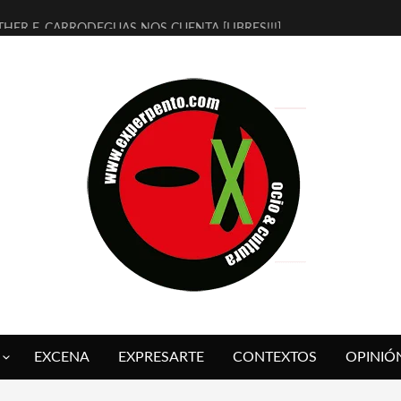
THER F. CARRODEGUAS NOS CUENTA [LIBRES!!!]
ERRA DE GUAPES] DE SANDRA MONFORT
LECTRA JONDA] DE JUAN GUERRERO ZAMORA
MBRE 4, LA ESCUELA DEL DIRECTOR TEATRAL CLAUDIO TOLCACHIR
 AÑOS (NO ES NADA) DE LA KATARSIS DEL TOMATAZO
LITARES JUDÍAS EN #EXVITA
BALDOMEROS REINVENTAN [BITÁCORA 3.0] EN EXVITA
RSHALL FLASH PRESENTA EN EXVITA [RELATIVA SENCILLEZ]
FRE BARDAGÍ EN EXVITA INTERPRETANDO A SERRAT
RCH PRESENTA [CURSO DE ARMONÍA PERSECUTORIA] EN EXVITA
EXCENA
EXPRESARTE
CONTEXTOS
OPINIÓ