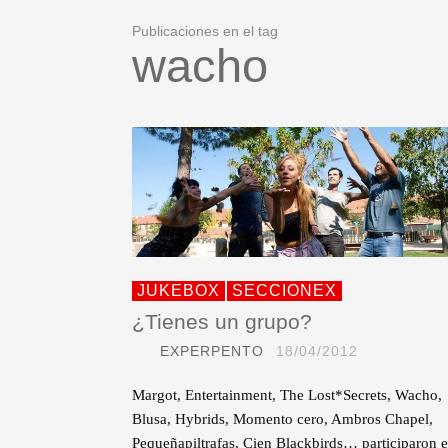
Publicaciones en el tag
wacho
JUKEBOX
SECCIONEX
¿Tienes un grupo?
EXPERPENTO
18/04/2012
Margot, Entertainment, The Lost*Secrets, Wacho,
Blusa, Hybrids, Momento cero, Ambros Chapel,
Pequeñapiltrafas, Cien Blackbirds… participaron 