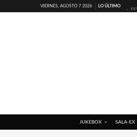
VIERNES, AGOSTO 7 2026
LO ÚLTIMO
ES
[T
[E
TI
30
MI
D’
MA
JO
YO
JUKEBOX
SALA-EX