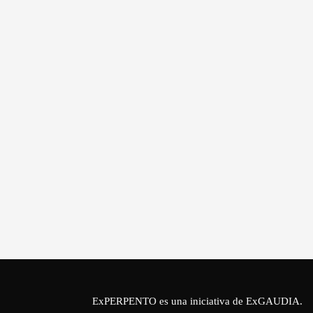
ExPERPENTO es una iniciativa de
ExGAUDIA
.