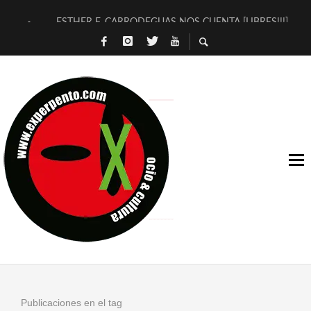
ESTHER F. CARRODEGUAS NOS CUENTA [LIBRES!!!]
[TERRA DE GUAPES] DE SANDRA MONFORT
[ELECTRA JONDA] DE JUAN GUERRERO ZAMORA
TIMBRE 4, LA ESCUELA DEL DIRECTOR TEATRAL CLAUDIO 
30 AÑOS (NO ES NADA) DE LA KATARSIS DEL TOMATAZO
MILITARES JUDÍAS EN #EXVITA
D’BALDOMEROS REINVENTAN [BITÁCORA 3.0] EN EXVITA
MARSHALL FLASH PRESENTA EN EXVITA [RELATIVA SENCILL
JOFRE BARDAGÍ EN EXVITA INTERPRETANDO A SERRAT
YORCH PRESENTA [CURSO DE ARMONÍA PERSECUTORIA] EN
Publicaciones en el tag