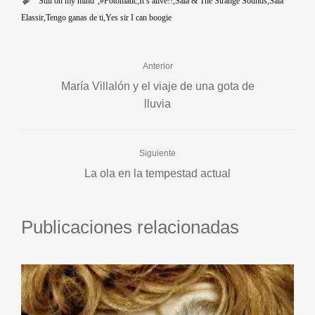
"Still on my mind"
#Fotomatic
It’s alive!!
Sala & The Strange Sounds
Sala
Elassir
Tengo ganas de ti
Yes sir I can boogie
Anterior
María Villalón y el viaje de una gota de
lluvia
Siguiente
La ola en la tempestad actual
Publicaciones relacionadas