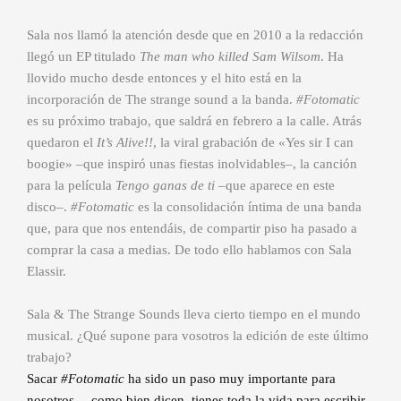
Sala nos llamó la atención desde que en 2010 a la redacción
llegó un EP titulado
The man who killed Sam Wilsom
. Ha
llovido mucho desde entonces y el hito está en la
incorporación de The strange sound a la banda.
#Fotomatic
es su próximo trabajo, que saldrá en febrero a la calle. Atrás
quedaron el
It’s Alive!!
, la viral grabación de «Yes sir I can
boogie» –que inspiró unas fiestas inolvidables–, la canción
para la película
Tengo ganas de ti
–que aparece en este
disco–.
#Fotomatic
es la consolidación íntima de una banda
que, para que nos entendáis, de compartir piso ha pasado a
comprar la casa a medias. De todo ello hablamos con Sala
Elassir.
Sala & The Strange Sounds lleva cierto tiempo en el mundo
musical. ¿Qué supone para vosotros la edición de este último
trabajo?
Sacar
#Fotomatic
ha sido un paso muy importante para
nosotros… como bien dicen, tienes toda la vida para escribir