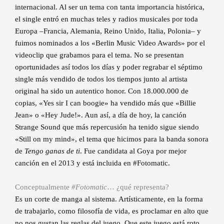
internacional. Al ser un tema con tanta importancia histórica,
el single entró en muchas teles y radios musicales por toda
Europa –Francia, Alemania, Reino Unido, Italia, Polonia– y
fuimos nominados a los «Berlin Music Video Awards» por el
videoclip que grabamos para el tema. No se presentan
oportunidades así todos los días y poder regrabar el séptimo
single más vendido de todos los tiempos junto al artista
original ha sido un autentico honor. Con 18.000.000 de
copias, «Yes sir I can boogie» ha vendido más que «Billie
Jean» o «Hey Jude!». Aun así, a día de hoy, la canción
Strange Sound que más repercusión ha tenido sigue siendo
«Still on my mind», el tema que hicimos para la banda sonora
de
Tengo ganas de ti
. Fue candidata al Goya por mejor
canción en el 2013 y está incluida en #Fotomatic.
Conceptualmente
#Fotomatic
… ¿qué representa?
Es un corte de manga al sistema. Artísticamente, en la forma
de trabajarlo, como filosofía de vida, es proclamar en alto que
no nos gustan las reglas del juego. Que este juego está roto,