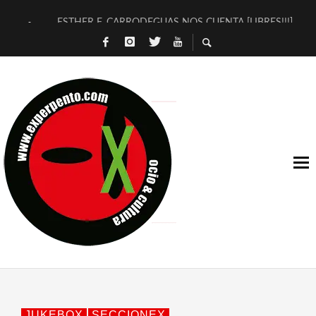
ESTHER F. CARRODEGUAS NOS CUENTA [LIBRES!!!]
[TERRA DE GUAPES] DE SANDRA MONFORT
[ELECTRA JONDA] DE JUAN GUERRERO ZAMORA
TIMBRE 4, LA ESCUELA DEL DIRECTOR TEATRAL CLAUDIO 
30 AÑOS (NO ES NADA) DE LA KATARSIS DEL TOMATAZO
MILITARES JUDÍAS EN #EXVITA
D’BALDOMEROS REINVENTAN [BITÁCORA 3.0] EN EXVITA
MARSHALL FLASH PRESENTA EN EXVITA [RELATIVA SENCILL
JOFRE BARDAGÍ EN EXVITA INTERPRETANDO A SERRAT
YORCH PRESENTA [CURSO DE ARMONÍA PERSECUTORIA] EN
JUKEBOX
SECCIONEX