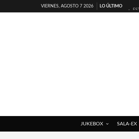
VIERNES, AGOSTO 7 2026
LO ÚLTIMO
ES
[T
[E
TI
30
MI
D’
MA
JO
YO
JUKEBOX
SALA-EX