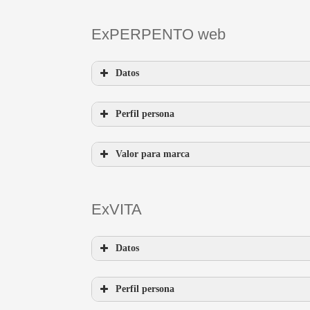
ExPERPENTO web
Datos
Perfil persona
Visualizar ExPERPENTO
Valor para marca
ExVITA
evergreen
long tail
Datos
Perfil persona