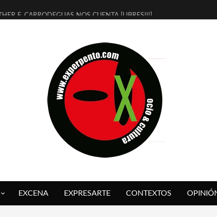
THER F. CARRODEGUAS NOS CUENTA [LIBRES!!!]
ERRA DE GUAPES] DE SANDRA MONFORT
LECTRA JONDA] DE JUAN GUERRERO ZAMORA
MBRE 4, LA ESCUELA DEL DIRECTOR TEATRAL CLAUDIO TOLCACHIR
 AÑOS (NO ES NADA) DE LA KATARSIS DEL TOMATAZO
LITARES JUDÍAS EN #EXVITA
BALDOMEROS REINVENTAN [BITÁCORA 3.0] EN EXVITA
RSHALL FLASH PRESENTA EN EXVITA [RELATIVA SENCILLEZ]
FRE BARDAGÍ EN EXVITA INTERPRETANDO A SERRAT
RCH PRESENTA [CURSO DE ARMONÍA PERSECUTORIA] EN EXVITA
EXCENA
EXPRESARTE
CONTEXTOS
OPINIÓ