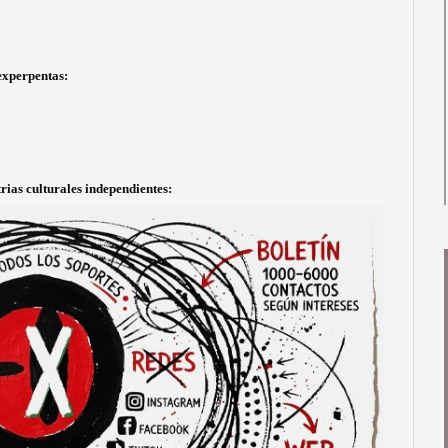
experpentas:
rias culturales independientes: