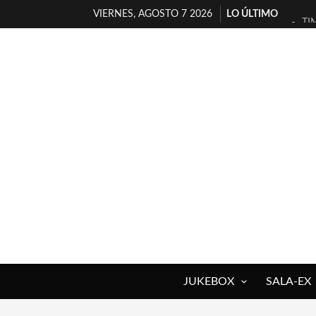
VIERNES, AGOSTO 7 2026
LO ÚLTIMO
TI
30
MI
D’
MA
JO
YO
MA
«N
[A
JUKEBOX
SALA-EX