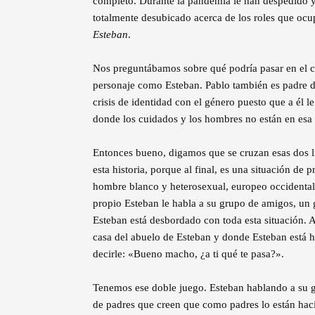
completo. Durante la pandemia le han despedido y 
totalmente desubicado acerca de los roles que ocup
Esteban
.
Nos preguntábamos sobre qué podría pasar en el cu
personaje como Esteban. Pablo también es padre d
crisis de identidad con el género puesto que a él 
donde los cuidados y los hombres no están en esa
Entonces bueno, digamos que se cruzan esas dos lín
esta historia, porque al final, es una situación de p
hombre blanco y heterosexual, europeo occidental,
propio Esteban le habla a su grupo de amigos, un
Esteban está desbordado con toda esta situación. A
casa del abuelo de Esteban y donde Esteban está 
decirle: «Bueno macho, ¿a ti qué te pasa?».
Tenemos ese doble juego. Esteban hablando a su
de padres que creen que como padres lo están ha