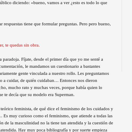
 público diciendo: «bueno, vamos a ver ¿esto es todo lo que
dar respuestas tiene que formular preguntas. Pero pero bueno,
r, te quedas sin obra.
 paradoja. Fíjate, desde el primer día que yo me senté a
ocumentación, le mandamos un cuestionario a bastantes
ariamente gente vinculada a nuestro rollo. Les preguntamos
do a cuidar, de quién cuidaban… Entonces nos dieron
cho, mucho rato y muchas veces, porque había quien lo
que te decía que su modelo era Superman.
eórico feminista, de qué dice el feminismo de los cuidados y
… Es muy curioso como el feminismo, que atiende a todas las
ión de la masculinidad no la tiene tan atendida y la cuestión de
atendida. Hay muy poca bibliografía y por suerte empieza