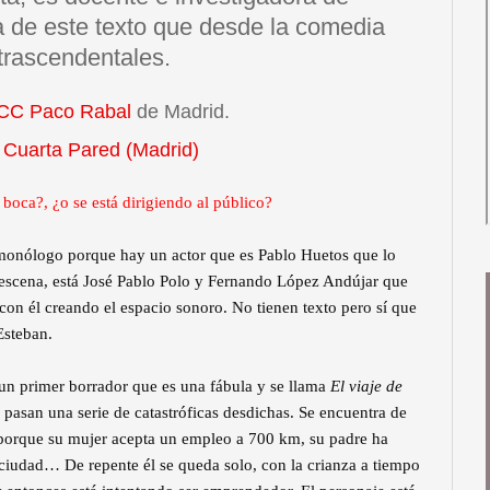
a de este texto que desde la comedia
 trascendentales.
CC Paco Rabal
de Madrid.
a
Cuarta Pared (Madrid)
 boca?, ¿o se está dirigiendo al público?
monólogo porque hay un actor que es Pablo Huetos que lo
 escena, está José Pablo Polo y Fernando López Andújar que
on él creando el espacio sonoro. No tienen texto pero sí que
Esteban.
un primer borrador que es una fábula y se llama
El viaje de
pasan una serie de catastróficas desdichas. Se encuentra de
o porque su mujer acepta un empleo a 700 km, su padre ha
ciudad… De repente él se queda solo, con la crianza a tiempo