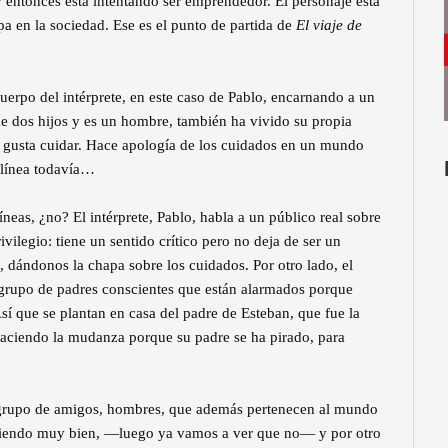
entonces está intentando ser emprendedor. El personaje está
a en la sociedad. Ese es el punto de partida de
El viaje de
erpo del intérprete, en este caso de Pablo, encarnando a un
e dos hijos y es un hombre, también ha vivido su propia
le gusta cuidar. Hace apología de los cuidados en un mundo
 línea todavía…
eas, ¿no? El intérprete, Pablo, habla a un público real sobre
rivilegio: tiene un sentido crítico pero no deja de ser un
 dándonos la chapa sobre los cuidados. Por otro lado, el
 grupo de padres conscientes que están alarmados porque
sí que se plantan en casa del padre de Esteban, que fue la
haciendo la mudanza porque su padre se ha pirado, para
 grupo de amigos, hombres, que además pertenecen al mundo
ciendo muy bien, —luego ya vamos a ver que no— y por otro