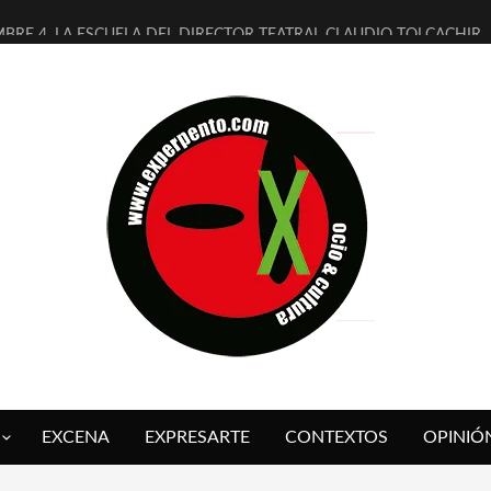
MBRE 4, LA ESCUELA DEL DIRECTOR TEATRAL CLAUDIO TOLCACHIR
 AÑOS (NO ES NADA) DE LA KATARSIS DEL TOMATAZO
LITARES JUDÍAS EN #EXVITA
BALDOMEROS REINVENTAN [BITÁCORA 3.0] EN EXVITA
RSHALL FLASH PRESENTA EN EXVITA [RELATIVA SENCILLEZ]
FRE BARDAGÍ EN EXVITA INTERPRETANDO A SERRAT
RCH PRESENTA [CURSO DE ARMONÍA PERSECUTORIA] EN EXVITA
GALÍ SARE NOS EXPLICA [DESCASADA]
O TENGO PUTOS SUEÑOS»
 FUEGO] DE ESTEL DÍAZ
EXCENA
EXPRESARTE
CONTEXTOS
OPINIÓ