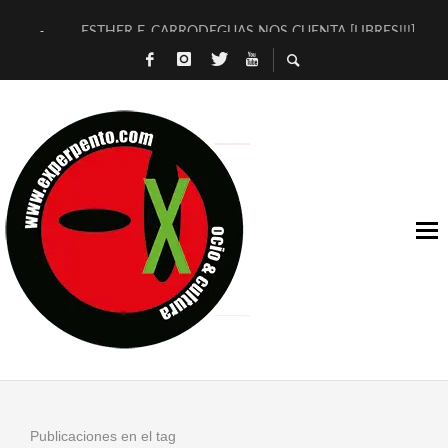
ESTHER F. CARRODEGUAS NOS CUENTA [LIBRES!!!]
[TERRA DE GUAPES] DE SANDRA MONFORT
[ELECTRA JONDA] DE JUAN GUERRERO ZAMORA
TIMBRE 4, LA ESCUELA DEL DIRECTOR TEATRAL CLAUDIO 
30 AÑOS (NO ES NADA) DE LA KATARSIS DEL TOMATAZO
MILITARES JUDÍAS EN #EXVITA
D’BALDOMEROS REINVENTAN [BITÁCORA 3.0] EN EXVITA
MARSHALL FLASH PRESENTA EN EXVITA [RELATIVA SENCILL
JOFRE BARDAGÍ EN EXVITA INTERPRETANDO A SERRAT
YORCH PRESENTA [CURSO DE ARMONÍA PERSECUTORIA] EN
Publicaciones en el tag