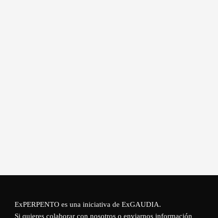
ExPERPENTO es una iniciativa de
ExGAUDIA
.
Si quieres colaborar con nosotros o enviarnos información