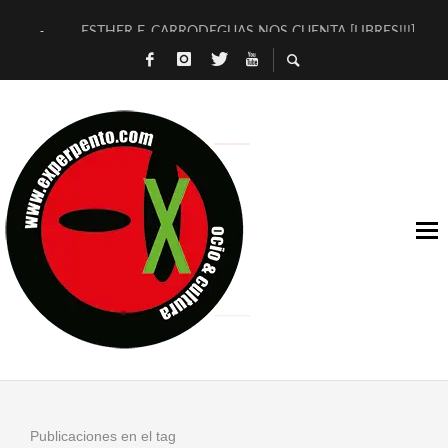
ESTHER F. CARRODEGUAS NOS CUENTA [LIBRES!!!]
[TERRA DE GUAPES] DE SANDRA MONFORT
[ELECTRA JONDA] DE JUAN GUERRERO ZAMORA
TIMBRE 4, LA ESCUELA DEL DIRECTOR TEATRAL CLAUDIO 
30 AÑOS (NO ES NADA) DE LA KATARSIS DEL TOMATAZO
MILITARES JUDÍAS EN #EXVITA
D’BALDOMEROS REINVENTAN [BITÁCORA 3.0] EN EXVITA
MARSHALL FLASH PRESENTA EN EXVITA [RELATIVA SENCILL
JOFRE BARDAGÍ EN EXVITA INTERPRETANDO A SERRAT
YORCH PRESENTA [CURSO DE ARMONÍA PERSECUTORIA] EN
Publicaciones en el tag